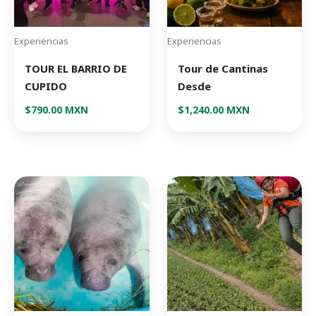
Experiencias
Experiencias
TOUR EL BARRIO DE
Tour de Cantinas
CUPIDO
Desde
$
790.00 MXN
$
1,240.00 MXN
Price
Price
Este
Este
range:
range:
producto
producto
$2,640.00
$2,190.00
tiene
tiene
MXN
MXN
through
through
múltiples
múltiples
$4,340.00
$3,990.00
variantes.
variantes.
MXN
MXN
Las
Las
opciones
opciones
se
se